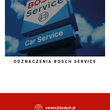
ODZNACZENIA BOSCH SERVICE
Wysoka jakość usług w sieci Bosch Car Service została
doceniona przez liczne organizacje konsumenckie wieloma
odznaczeniami. Sieć Bosch Service otrzymała Złotą Kierownicę –
prestiżowe wyróżnienie tygodnika „Auto Świat”, Złoty Laur
Klienta w ogólnopolskim plebiscycie popularności marek w
kategorii serwisy samochodowe, Złote Godło w programie
ZOBACZ WIĘCEJ
organizowanym pod patronatem Ministerstwa Gospodarki,
serwis@bodych.pl