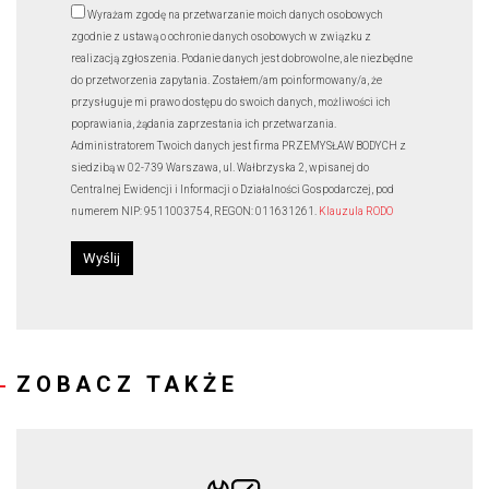
Wyrażam zgodę na przetwarzanie moich danych osobowych
zgodnie z ustawą o ochronie danych osobowych w związku z
realizacją zgłoszenia. Podanie danych jest dobrowolne, ale niezbędne
do przetworzenia zapytania. Zostałem/am poinformowany/a, że
przysługuje mi prawo dostępu do swoich danych, możliwości ich
poprawiania, żądania zaprzestania ich przetwarzania.
Administratorem Twoich danych jest firma PRZEMYSŁAW BODYCH z
siedzibą w 02-739 Warszawa, ul. Wałbrzyska 2, wpisanej do
Centralnej Ewidencji i Informacji o Działalności Gospodarczej, pod
numerem NIP: 9511003754, REGON: 011631261.
Klauzula RODO
ZOBACZ TAKŻE