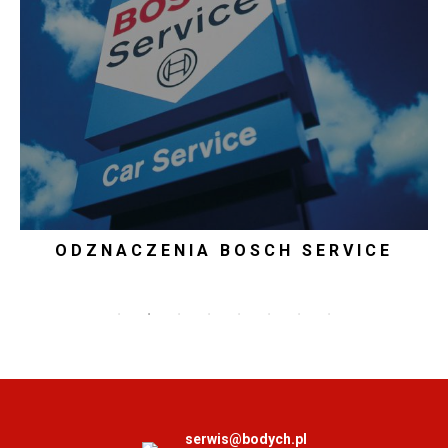
ODZNACZENIA BOSCH SERVICE
Wysoka jakość usług w sieci Bosch Car Service została
doceniona przez liczne organizacje konsumenckie wieloma
odznaczeniami. Sieć Bosch Service otrzymała Złotą Kierownicę –
prestiżowe wyróżnienie tygodnika „Auto Świat”, Złoty Laur
Klienta w ogólnopolskim plebiscycie popularności marek w
kategorii serwisy samochodowe, Złote Godło w programie
ZOBACZ WIĘCEJ
organizowanym pod patronatem Ministerstwa Gospodarki,
serwis@bodych.pl